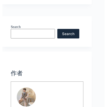
Search
Search
Authors List
作者