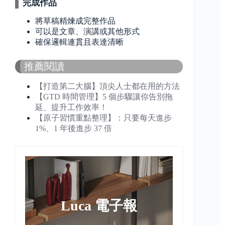
完成作品
將草稿精煉成完整作品
可以是文章、演講或其他形式
確保邏輯連貫且表達清晰
推薦閱讀
【打造第二大腦】頂尖人士都在用的方法
【GTD 時間管理】5 個步驟讓你告別拖
延、提升工作效率！
【原子習慣重點整理】：只要每天進步
1%、1 年後進步 37 倍
Luca 電子報