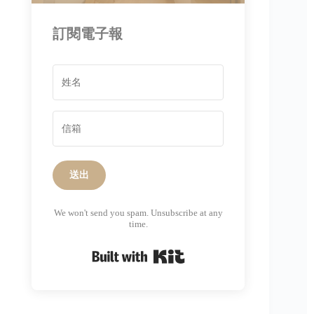
訂閱電子報
送出
We won't send you spam. Unsubscribe at any
time.
Built with Kit